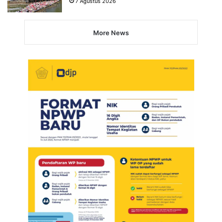
7 Agustus 2026
More News