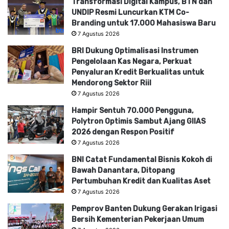
Transformasi Digital Kampus, BTN dan
UNDIP Resmi Luncurkan KTM Co-
Branding untuk 17.000 Mahasiswa Baru
7 Agustus 2026
BRI Dukung Optimalisasi Instrumen
Pengelolaan Kas Negara, Perkuat
Penyaluran Kredit Berkualitas untuk
Mendorong Sektor Riil
7 Agustus 2026
Hampir Sentuh 70.000 Pengguna,
Polytron Optimis Sambut Ajang GIIAS
2026 dengan Respon Positif
7 Agustus 2026
BNI Catat Fundamental Bisnis Kokoh di
Bawah Danantara, Ditopang
Pertumbuhan Kredit dan Kualitas Aset
7 Agustus 2026
Pemprov Banten Dukung Gerakan Irigasi
Bersih Kementerian Pekerjaan Umum