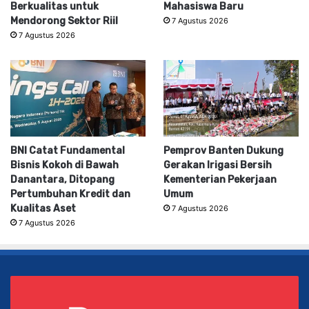
Berkualitas untuk
Mahasiswa Baru
Mendorong Sektor Riil
7 Agustus 2026
7 Agustus 2026
BNI Catat Fundamental
Pemprov Banten Dukung
Bisnis Kokoh di Bawah
Gerakan Irigasi Bersih
Danantara, Ditopang
Kementerian Pekerjaan
Pertumbuhan Kredit dan
Umum
Kualitas Aset
7 Agustus 2026
7 Agustus 2026