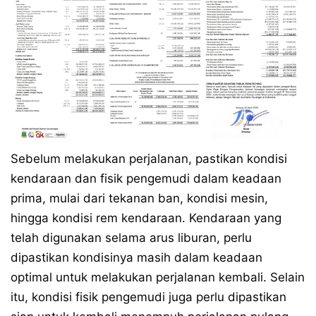
Sebelum melakukan perjalanan, pastikan kondisi
kendaraan dan fisik pengemudi dalam keadaan
prima, mulai dari tekanan ban, kondisi mesin,
hingga kondisi rem kendaraan. Kendaraan yang
telah digunakan selama arus liburan, perlu
dipastikan kondisinya masih dalam keadaan
optimal untuk melakukan perjalanan kembali. Selain
itu, kondisi fisik pengemudi juga perlu dipastikan