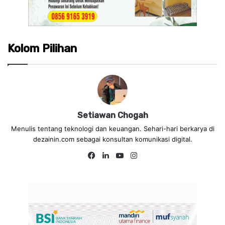
Kolom Pilihan
Setiawan Chogah
Menulis tentang teknologi dan keuangan. Sehari-hari berkarya di
dezainin.com sebagai konsultan komunikasi digital.
Fa
Lin
Yo
Ins
ce
ke
uT
tag
bo
dIn
ub
ra
ok
e
m