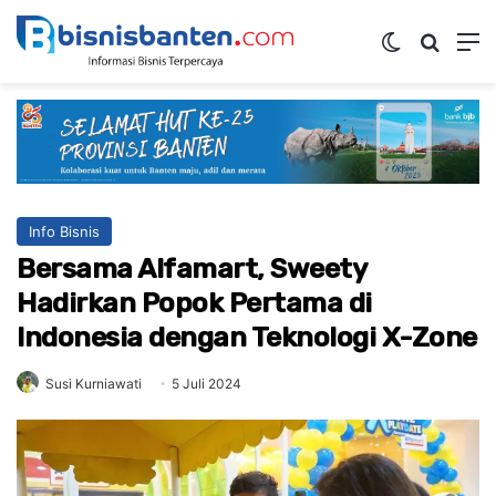
Switch ski
Mencar
M
Info Bisnis
Bersama Alfamart, Sweety
Hadirkan Popok Pertama di
Indonesia dengan Teknologi X-Zone
Susi Kurniawati
5 Juli 2024