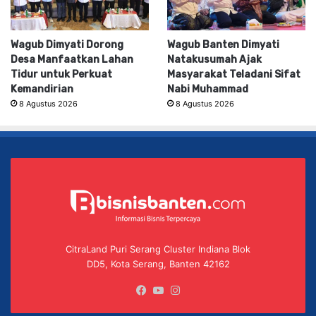
Wagub Dimyati Dorong
Wagub Banten Dimyati
Desa Manfaatkan Lahan
Natakusumah Ajak
Tidur untuk Perkuat
Masyarakat Teladani Sifat
Kemandirian
Nabi Muhammad
8 Agustus 2026
8 Agustus 2026
CitraLand Puri Serang Cluster Indiana Blok
DD5, Kota Serang, Banten 42162
Facebook
YouTube
Instagram