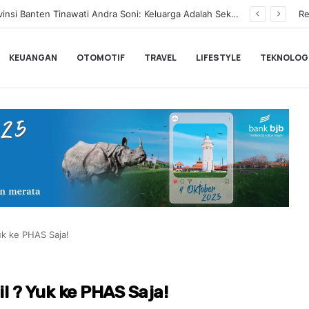
BLACKPINK Gelar Meet & Greet Spesial Rayakan Anniversary ke-10, Ini Syarat dan Jadwalnya
Re
KEUANGAN
OTOMOTIF
TRAVEL
LIFESTYLE
TEKNOLOG
k ke PHAS Saja!
 ? Yuk ke PHAS Saja!