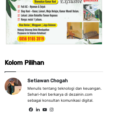
Kolom Pilihan
Setiawan Chogah
Menulis tentang teknologi dan keuangan.
Sehari-hari berkarya di dezainin.com
sebagai konsultan komunikasi digital.
Fa
Lin
Yo
Ins
ce
ke
uT
tag
bo
dIn
ub
ra