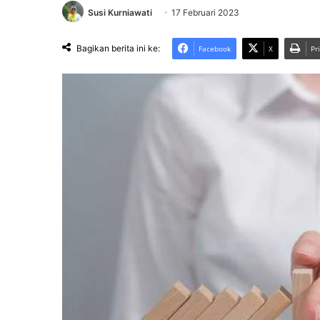
Susi Kurniawati
17 Februari 2023
Bagikan berita ini ke:
Facebook
X
Pr