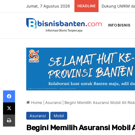
Jumat, 7 Agustus 2026
HEADLINE
INFO BISNIS
Facebook
Home
|
Asuransi
|
Begini Memilih Asuransi Mobil All Ri
X
Print
Asuransi
Mobil
Begini Memilih Asuransi Mobil 