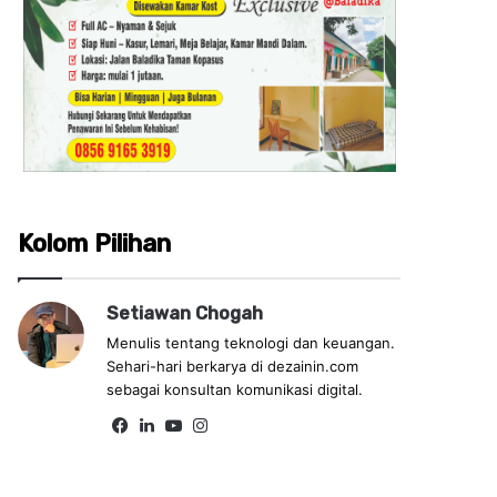
Kolom Pilihan
Setiawan Chogah
Menulis tentang teknologi dan keuangan.
Sehari-hari berkarya di dezainin.com
sebagai konsultan komunikasi digital.
Fa
Lin
Yo
Ins
ce
ke
uT
tag
bo
dIn
ub
ra