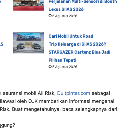
p
Perjalanan Multi-Sensori di Booth
Lexus GIIAS 2026
6 Agustus 2026
Cari Mobil Untuk Road
AS
Trip Keluarga di GIIAS 2026?
STARGAZER Cartenz Bisa Jadi
Pilihan Tepat!
5 Agustus 2026
asuransi mobil All Risk,
Duitpintar.com
sebagai
n diawasi oleh OJK memberikan informasi mengenai
 Risk. Buat mengetahuinya, baca selengkapnya dari
nggung?