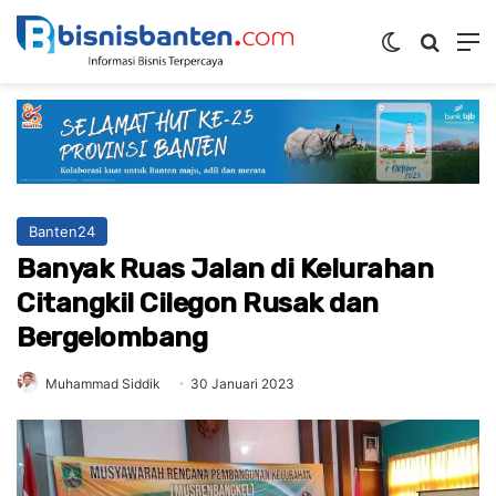
Switch ski
Mencar
M
Banten24
Banyak Ruas Jalan di Kelurahan
Citangkil Cilegon Rusak dan
Bergelombang
Muhammad Siddik
30 Januari 2023