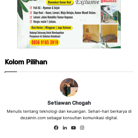
Kolom Pilihan
Setiawan Chogah
Menulis tentang teknologi dan keuangan. Sehari-hari berkarya di
dezainin.com sebagai konsultan komunikasi digital.
Fa
Lin
Yo
Ins
ce
ke
uT
tag