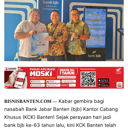
Kabar gembira bagi
BISNISBANTEN.COM —
nasabah Bank Jabar Banten (bjb) Kantor Cabang
Khusus (KCK) Banten! Sejak perayaan hari jadi
bank bjb ke-63 tahun lalu, kini KCK Banten telah