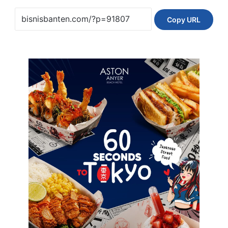
Copy URL