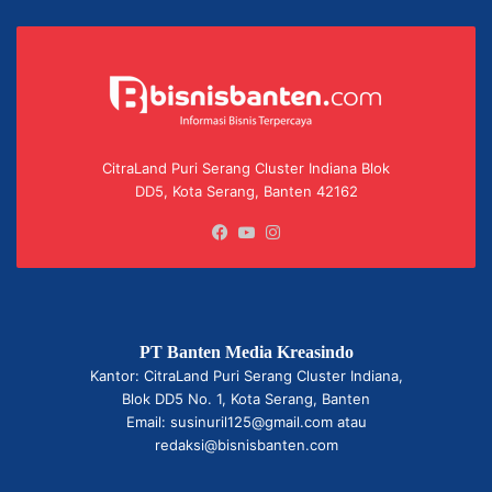
Honda Resmi Buka
Sukseskan Sensus Ekonomi
Pemesanan Honda Super-
2026, Gubernur Banten
ONE di Indonesia
Andra Soni Terima Petugas
Pendata Lapangan
6 Agustus 2026
6 Agustus 2026
CitraLand Puri Serang Cluster Indiana Blok
DD5, Kota Serang, Banten 42162
Facebook
YouTube
Instagram