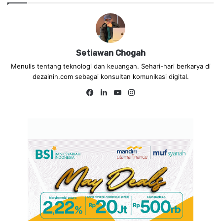
Setiawan Chogah
Menulis tentang teknologi dan keuangan. Sehari-hari berkarya di
dezainin.com sebagai konsultan komunikasi digital.
Fa
Lin
Yo
Ins
ce
ke
uT
tag
bo
dIn
ub
ra
ok
e
m