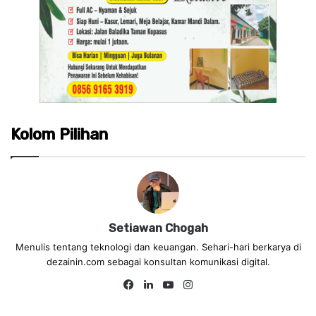
Kolom Pilihan
Setiawan Chogah
Menulis tentang teknologi dan keuangan. Sehari-hari berkarya di
dezainin.com sebagai konsultan komunikasi digital.
Fa
Lin
Yo
Ins
ce
ke
uT
tag