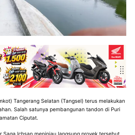
kot) Tangerang Selatan (Tangsel) terus melakukan
ahan. Salah satunya pembangunan tandon di Puri
camatan Ciputat.
ar Saga Ichsan meninjau langsung proyek tersebut