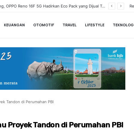
Wamenkeu Juda Agung Optimis Ekonomi Tumbuh Kuat dan Fiskal Tetap Terjaga di Tengah Ketidakpastian Global
Re
KEUANGAN
OTOMOTIF
TRAVEL
LIFESTYLE
TEKNOLOG
royek Tandon di Perumahan PBI
njau Proyek Tandon di Perumahan PBI