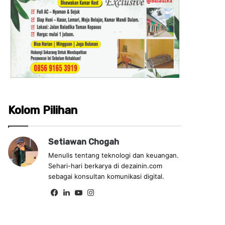
Kolom Pilihan
Setiawan Chogah
Menulis tentang teknologi dan keuangan.
Sehari-hari berkarya di dezainin.com
sebagai konsultan komunikasi digital.
Fa
Lin
Yo
Ins
ce
ke
uT
tag
bo
dIn
ub
ra