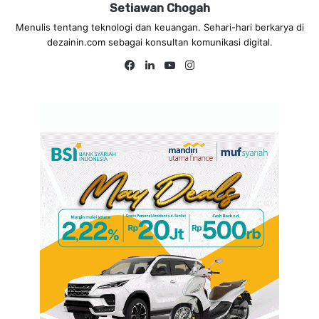
Setiawan Chogah
Menulis tentang teknologi dan keuangan. Sehari-hari berkarya di
dezainin.com sebagai konsultan komunikasi digital.
Fa
Lin
Yo
Ins
ce
ke
uT
tag
bo
dIn
ub
ra
ok
e
m