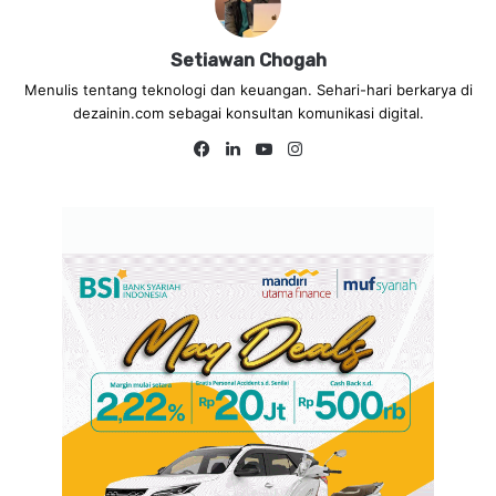
Setiawan Chogah
Menulis tentang teknologi dan keuangan. Sehari-hari berkarya di
dezainin.com sebagai konsultan komunikasi digital.
Fa
Lin
Yo
Ins
ce
ke
uT
tag
bo
dIn
ub
ra
ok
e
m