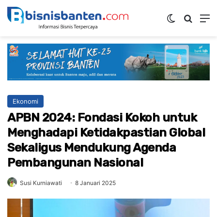
Switch ski
Mencar
M
Ekonomi
APBN 2024: Fondasi Kokoh untuk
Menghadapi Ketidakpastian Global
Sekaligus Mendukung Agenda
Pembangunan Nasional
Susi Kurniawati
8 Januari 2025