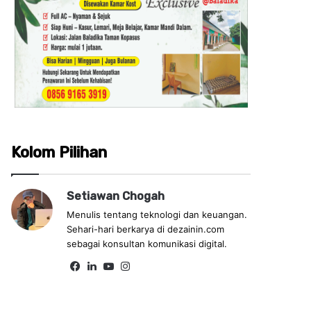
Kolom Pilihan
Setiawan Chogah
Menulis tentang teknologi dan keuangan.
Sehari-hari berkarya di dezainin.com
sebagai konsultan komunikasi digital.
Fa
Lin
Yo
Ins
ce
ke
uT
tag
bo
dIn
ub
ra