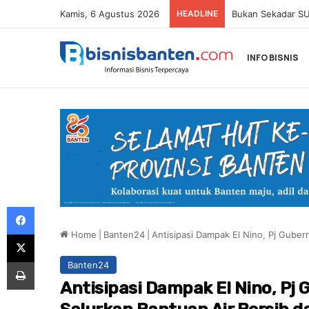
Kamis, 6 Agustus 2026
HEADLINE
INFO BISNIS
Facebook
Home
|
Banten24
|
Antisipasi Dampak El Nino, Pj Gube
X
Print
Banten24
Antisipasi Dampak El Nino, Pj