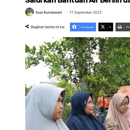
Salurkan Bantuan Air Bersih 
Susi Kurniawati
17 September 2023
Bagikan berita ini ke:
Facebook
X
Pr