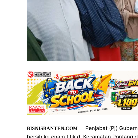
Penjabat (Pj) Gubern
BISNISBANTEN.COM —
bersih ke enam titik di Kecamatan Pontang