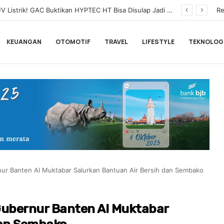
Leapmotor Perluas Jangkauan ke Jawa Tengah, Hadirkan Leapmotor B10 di Indomobil Expo Semarang 2026
Re
KEUANGAN
OTOMOTIF
TRAVEL
LIFESTYLE
TEKNOLOG
rnur Banten Al Muktabar Salurkan Bantuan Air Bersih dan Sembako
 Gubernur Banten Al Muktabar