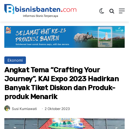
Switch ski
Mencar
M
Ekonomi
Angkat Tema “Crafting Your
Journey”, KAI Expo 2023 Hadirkan
Banyak Tiket Diskon dan Produk-
produk Menarik
Susi Kurniawati
2 Oktober 2023