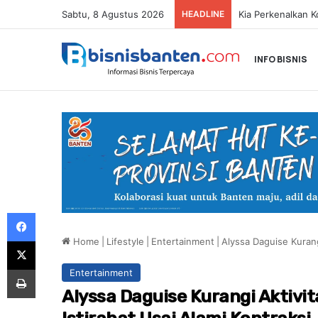
Sabtu, 8 Agustus 2026
HEADLINE
INFO BISNIS
Facebook
Home
|
Lifestyle
|
Entertainment
|
Alyssa Daguise Kurang
X
Print
Entertainment
Alyssa Daguise Kurangi Aktivi