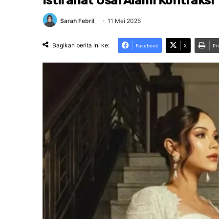
Istirahat Usai Alami Kontraksi
Sarah Febril
11 Mei 2026
Bagikan berita ini ke:
Facebook
X
Pr