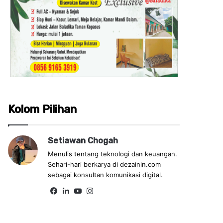
Kolom Pilihan
Setiawan Chogah
Menulis tentang teknologi dan keuangan.
Sehari-hari berkarya di dezainin.com
sebagai konsultan komunikasi digital.
Fa
Lin
Yo
Ins
ce
ke
uT
tag
bo
dIn
ub
ra