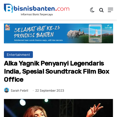
Switch ski
Mencar
M
Entertainment
Alka Yagnik Penyanyi Legendaris
India, Spesial Soundtrack Film Box
Office
Sarah Febril
22 September 2023