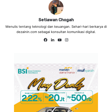
Setiawan Chogah
Menulis tentang teknologi dan keuangan. Sehari-hari berkarya di
dezainin.com sebagai konsultan komunikasi digital.
Fa
Lin
Yo
Ins
ce
ke
uT
tag
bo
dIn
ub
ra
ok
e
m