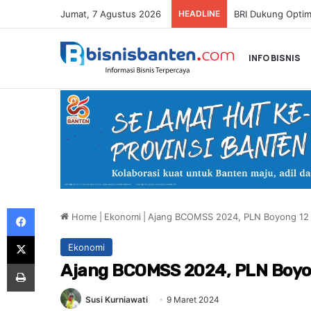
Jumat, 7 Agustus 2026
HEADLINE
INFO BISNIS
Facebook
Home
|
Ekonomi
|
Ajang BCOMSS 2024, PLN Boyong 12
X
Ekonomi
Print
Ajang BCOMSS 2024, PLN Boyo
Susi Kurniawati
9 Maret 2024