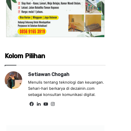
Kolom Pilihan
Setiawan Chogah
Menulis tentang teknologi dan keuangan.
Sehari-hari berkarya di dezainin.com
sebagai konsultan komunikasi digital.
Fa
Lin
Yo
Ins
ce
ke
uT
tag
bo
dIn
ub
ra
ok
e
m