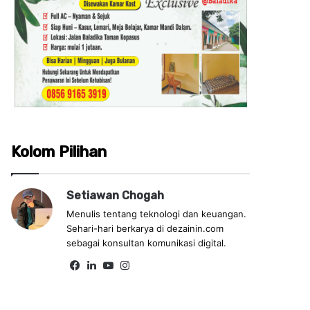
Kolom Pilihan
Setiawan Chogah
Menulis tentang teknologi dan keuangan.
Sehari-hari berkarya di dezainin.com
sebagai konsultan komunikasi digital.
Fa
Lin
Yo
Ins
ce
ke
uT
tag
bo
dIn
ub
ra