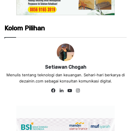
Kolom Pilihan
Setiawan Chogah
Menulis tentang teknologi dan keuangan. Sehari-hari berkarya di
dezainin.com sebagai konsultan komunikasi digital.
Fa
Lin
Yo
Ins
ce
ke
uT
tag
bo
dIn
ub
ra
ok
e
m