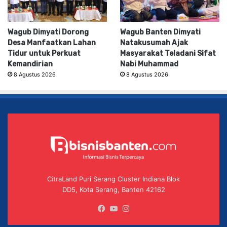
Wagub Dimyati Dorong
Wagub Banten Dimyati
Desa Manfaatkan Lahan
Natakusumah Ajak
Tidur untuk Perkuat
Masyarakat Teladani Sifat
Kemandirian
Nabi Muhammad
8 Agustus 2026
8 Agustus 2026
CitraLand Puri Serang Cluster Indiana Blok
DD5, Kota Serang, Banten 42162
Facebook
YouTube
Instagram