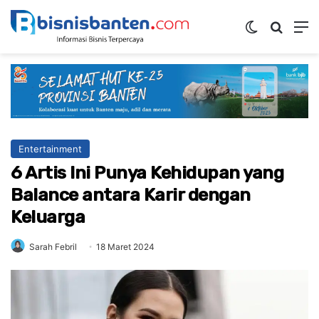
Switch ski
Mencar
M
Entertainment
6 Artis Ini Punya Kehidupan yang
Balance antara Karir dengan
Keluarga
Sarah Febril
18 Maret 2024