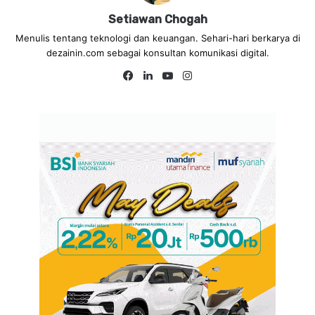
Setiawan Chogah
Menulis tentang teknologi dan keuangan. Sehari-hari berkarya di
dezainin.com sebagai konsultan komunikasi digital.
Fa
Lin
Yo
Ins
ce
ke
uT
tag
bo
dIn
ub
ra
ok
e
m