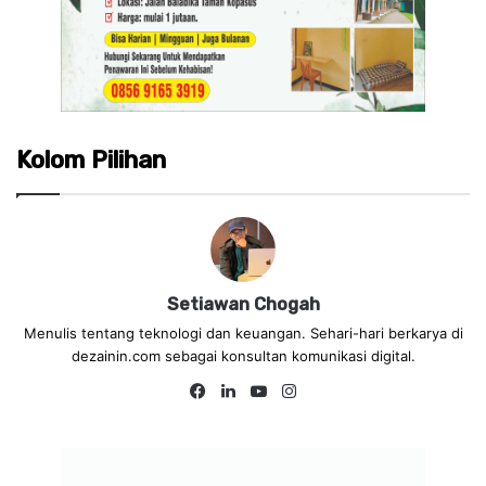
Kolom Pilihan
Setiawan Chogah
Menulis tentang teknologi dan keuangan. Sehari-hari berkarya di
dezainin.com sebagai konsultan komunikasi digital.
Fa
Lin
Yo
Ins
ce
ke
uT
tag
bo
dIn
ub
ra
ok
e
m