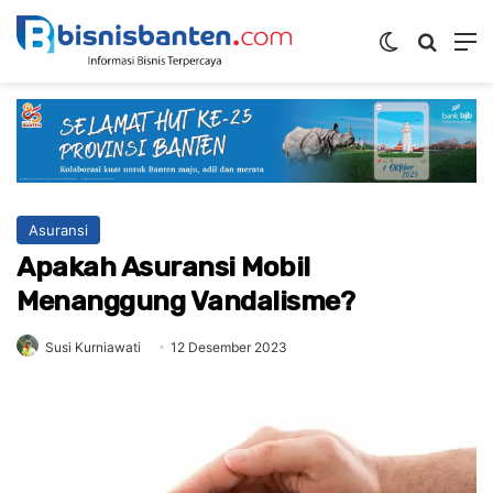
Switch ski
Mencar
M
Asuransi
Apakah Asuransi Mobil
Menanggung Vandalisme?
Susi Kurniawati
12 Desember 2023